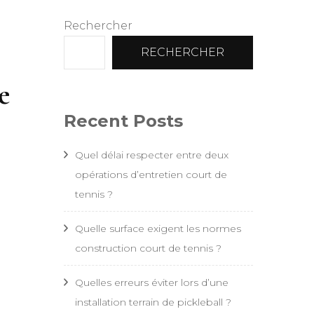
Rechercher
RECHERCHER
e
Recent Posts
Quel délai respecter entre deux
opérations d’entretien court de
tennis ?
Quelle surface exigent les normes
construction court de tennis ?
Quelles erreurs éviter lors d’une
installation terrain de pickleball ?