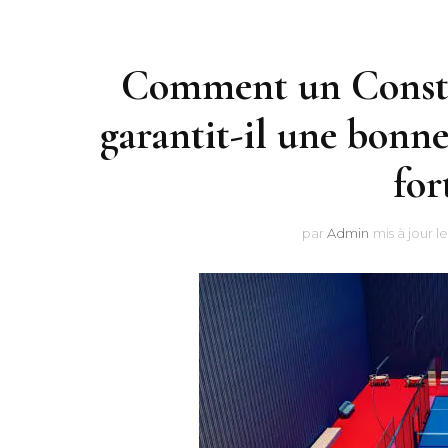
Comment un Constru
garantit-il une bonne
for
par
Admin
mis à jour l