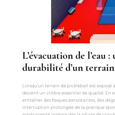
L’évacuation de l’eau :
durabilité d’un terrain
Lorsqu’un terrain de pickleball est exposé à
devient un critère essentiel de qualité. En 
entraîner des flaques persistantes, des d
interruption prolongée de la pratique spor
expérimenté intègre dès la phase de conce