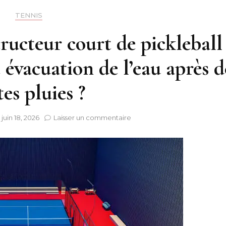
TENNIS
cteur court de pickleball
 évacuation de l’eau après d
tes pluies ?
sur
e
juin 18, 2026
Laisser un commentaire
Comment
un
Constructeur
court
de
pickleball
garantit-
il
une
bonne