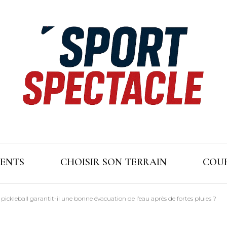
ENTS
CHOISIR SON TERRAIN
COUR
kleball garantit-il une bonne évacuation de l’eau après de fortes pluies ?