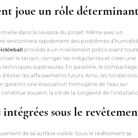
nt joue un rôle déterminant
tielle dans la réussite du projet. Même avec un
aré rencontrera rapidement des problèmes d’humidité
ickleball
procède à un nivellement précis avant tout
liser le terrain, corriger les irrégularités et créer une
 techniques supérieures. En parallèle, le compactage
n d’éviter les affaissements futurs. Ainsi, les fondations
ur garantir une évacuation homogène de l’eau sur
constitue souvent la clé de la longévité de l’installati
 intégrées sous le revêtemen
quement de sa surface visible. Sous le revêtement se