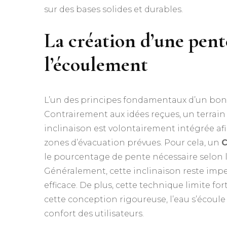
sur des bases solides et durables.
La création d’une pent
l’écoulement
L’un des principes fondamentaux d’un bon 
Contrairement aux idées reçues, un terrain 
inclinaison est volontairement intégrée afi
zones d’évacuation prévues. Pour cela, un
C
le pourcentage de pente nécessaire selon le
Généralement, cette inclinaison reste imp
efficace. De plus, cette technique limite f
cette conception rigoureuse, l’eau s’écoule
confort des utilisateurs.