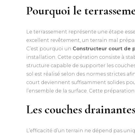
Pourquoi le terrasseme
Le terrassement représente une étape essen
excellent revêtement, un terrain mal prép
C’est pourquoi un
Constructeur court de p
installation. Cette opération consiste à stabi
structure capable de supporter les couches
sol est réalisé selon des normes strictes afi
court deviennent suffisamment solides po
l’ensemble de la surface. Cette préparation 
Les couches drainantes
L’efficacité d’un terrain ne dépend pas uni