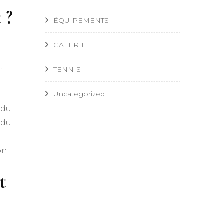
 ?
ÉQUIPEMENTS
GALERIE
.
TENNIS
e
Uncategorized
 du
 du
on.
t