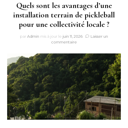
Quels sont les avantages d’une
installation terrain de pickleball
pour une collectivité locale ?
par
Admin
mis à jour le
juin 11, 2026
Laisser un
sur
commentaire
Quels
sont
les
avantages
d’une
installation
terrain
de
pickleball
pour
une
collectivité
locale
?