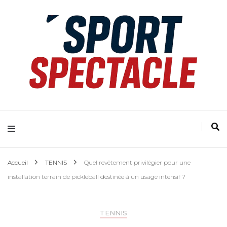
Accueil
TENNIS
Quel revêtement privilégier pour une
installation terrain de pickleball destinée à un usage intensif ?
TENNIS