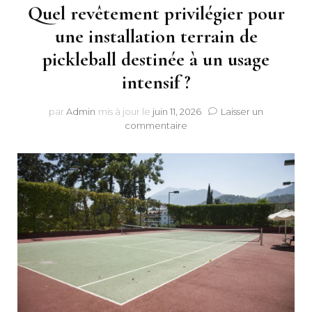
Quel revêtement privilégier pour
une installation terrain de
pickleball destinée à un usage
intensif ?
par
Admin
mis à jour le
juin 11, 2026
Laisser un
sur
commentaire
Quel
revêtement
privilégier
pour
une
installation
terrain
de
pickleball
destinée
à
un
usage