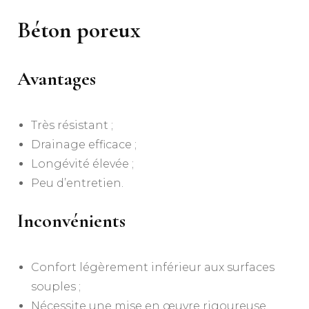
Béton poreux
Avantages
Très résistant ;
Drainage efficace ;
Longévité élevée ;
Peu d’entretien.
Inconvénients
Confort légèrement inférieur aux surfaces
souples ;
Nécessite une mise en œuvre rigoureuse.