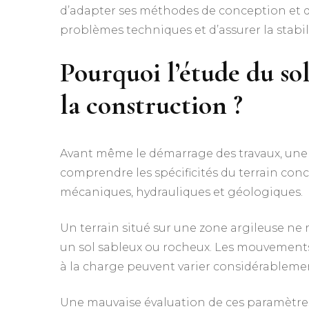
d’adapter ses méthodes de conception et d
problèmes techniques et d’assurer la stabil
Pourquoi l’étude du sol
la construction ?
Avant même le démarrage des travaux, un
comprendre les spécificités du terrain con
mécaniques, hydrauliques et géologiques.
Un terrain situé sur une zone argileuse ne 
un sol sableux ou rocheux. Les mouvements 
à la charge peuvent varier considérableme
Une mauvaise évaluation de ces paramètres