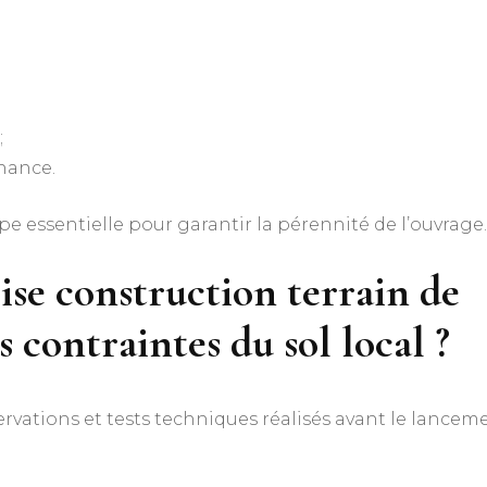
;
nance.
e essentielle pour garantir la pérennité de l’ouvrage.
ise construction terrain de
s contraintes du sol local ?
ervations et tests techniques réalisés avant le lancem