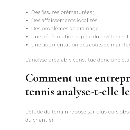
Des fissures prématurées ;
Des affaissements localisés ;
Des problèmes de drainage ;
Une détérioration rapide du revêtement 
Une augmentation des coûts de mainte
L’analyse préalable constitue donc une étap
Comment une
entrepr
tennis
analyse-t-elle le
L’étude du terrain repose sur plusieurs obs
du chantier.