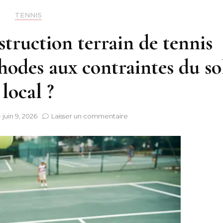
TENNIS
truction terrain de tennis
hodes aux contraintes du so
local ?
sur
e
juin 9, 2026
Laisser un commentaire
Une
entreprise
construction
terrain
de
tennis
adapte-
t-
elle
ses