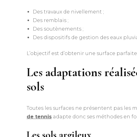
Des travaux de nivellement ;
Des remblais ;
Des soutènements ;
Des dispositifs de gestion des eaux pluvia
L’objectif est d’obtenir une surface parfa
Les adaptations réalisé
sols
Toutes les surfaces ne présentent pas les
de tennis
adapte donc ses méthodes en fon
Les sols argileux