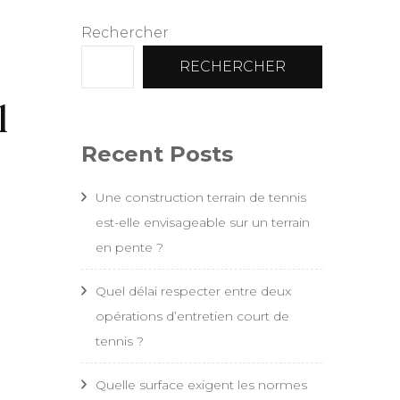
Rechercher
RECHERCHER
l
Recent Posts
Une construction terrain de tennis
est-elle envisageable sur un terrain
en pente ?
Quel délai respecter entre deux
opérations d’entretien court de
tennis ?
Quelle surface exigent les normes