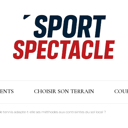
ENTS
CHOISIR SON TERRAIN
COUR
e tennis adapte-t-elle ses méthodes aux contraintes du sol local ?