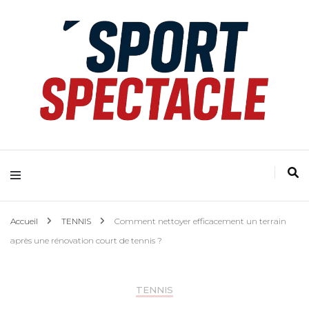
Accueil
TENNIS
Comment nettoyer efficacement un terrain
après une rénovation court de tennis ?
TENNIS