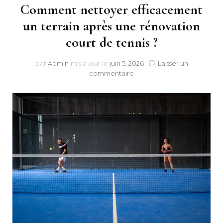
Comment nettoyer efficacement
un terrain après une rénovation
court de tennis ?
par
Admin
mis à jour le
juin 5, 2026
Laisser un
sur
commentaire
Comment
nettoyer
efficacement
un
terrain
après
une
rénovation
court
de
tennis
?