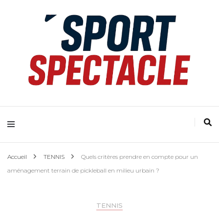
Accueil
TENNIS
Quels critères prendre en compte pour un
aménagement terrain de pickleball en milieu urbain ?
TENNIS