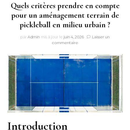
Quels critères prendre en compte
pour un aménagement terrain de
pickleball en milieu urbain ?
par
Admin
mis à jour le
juin 4, 2026
Laisser un
sur
commentaire
Quels
critères
prendre
en
compte
pour
un
aménagement
terrain
de
pickleball
en
milieu
Introduction
urbain
?