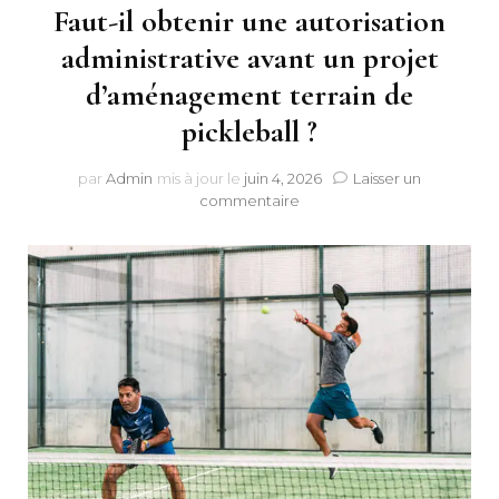
Faut-il obtenir une autorisation
administrative avant un projet
d’aménagement terrain de
pickleball ?
par
Admin
mis à jour le
juin 4, 2026
Laisser un
sur
commentaire
Faut-
il
obtenir
une
autorisation
administrative
avant
un
projet
d’aménagement
terrain
de
pickleball