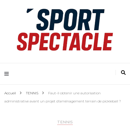
Accueil
TENNIS
Faut-il obtenir une autorisation
administrative avant un projet d’aménagement terrain de pickleball ?
TENNIS