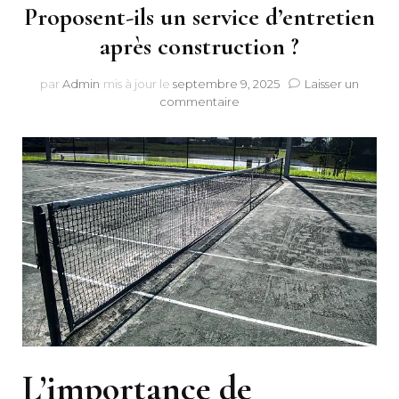
Proposent-ils un service d’entretien
après construction ?
par
Admin
mis à jour le
septembre 9, 2025
Laisser un
sur
commentaire
Proposent-
ils
un
service
d’entretien
après
construction
?
L’importance de