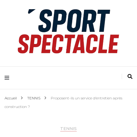
Accueil
TENNIS
Proposent-ils un service d’entretien après
construction ?
TENNIS