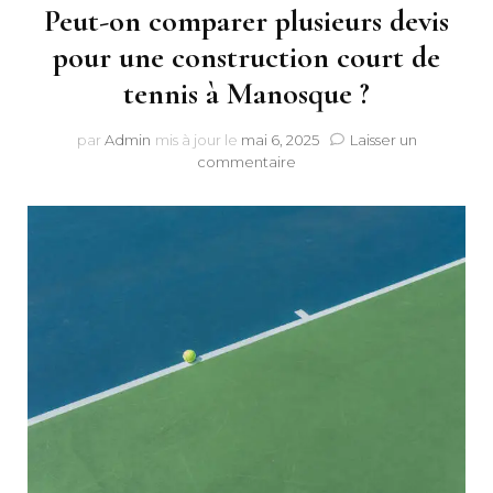
Peut-on comparer plusieurs devis
pour une construction court de
tennis à Manosque ?
par
Admin
mis à jour le
mai 6, 2025
Laisser un
sur
commentaire
Peut-
on
comparer
plusieurs
devis
pour
une
construction
court
de
tennis
à
Manosque
?