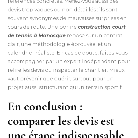
références concrètes. Méfiez-vous aussi des
devis trop vagues ou non détaillés : ils sont
souvent synonymes de mauvaises surprises en
cours de route. Une bonne
construction court
de tennis à Manosque
repose sur un contrat
clair, une méthodologie éprouvée, et un
calendrier réaliste. En cas de doute, faites-vous
accompagner par un expert indépendant pour
relire les devis ou inspecter le chantier. Mieux
vaut prévenir que guérir, surtout pour un
projet aussi structurant qu’un terrain sportif.
En conclusion :
comparer les devis est
une étape indispensable