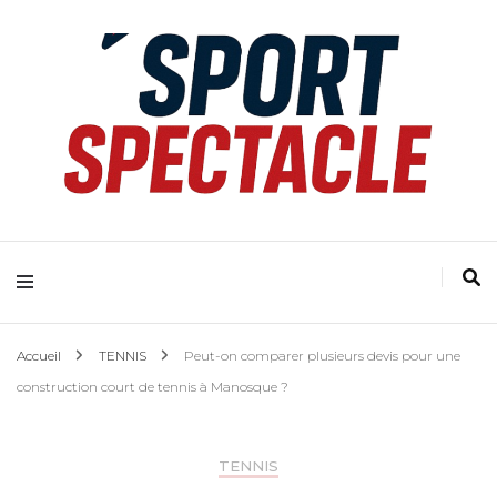
Accueil
TENNIS
Peut-on comparer plusieurs devis pour une
construction court de tennis à Manosque ?
TENNIS