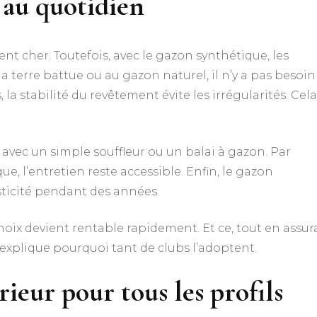
 au quotidien
nt cher. Toutefois, avec le gazon synthétique, les
a terre battue ou au gazon naturel, il n’y a pas besoin
la stabilité du revêtement évite les irrégularités. Cela
t avec un simple souffleur ou un balai à gazon. Par
 l’entretien reste accessible. Enfin, le gazon
sticité pendant des années.
 choix devient rentable rapidement. Et ce, tout en assur
explique pourquoi tant de clubs l’adoptent.
ieur pour tous les profils