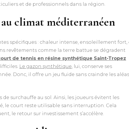
ticuliers et de professionnels dans la région.
 au climat méditerranéen
es spécifiques : chaleur intense, ensoleillement fort, 
tains revêtements comme la terre battue se dégradent
court de tennis en résine synthétique Saint-Tropez
fficiles.
Le gazon synthétique
, lui, conserve ses
née. Donc, il offre un jeu fluide sans craindre les aléa
de surchauffe au sol. Ainsi, les joueurs évitent les
, le court reste utilisable sans interruption. Cela
t, le retour sur investissement s’accélère.