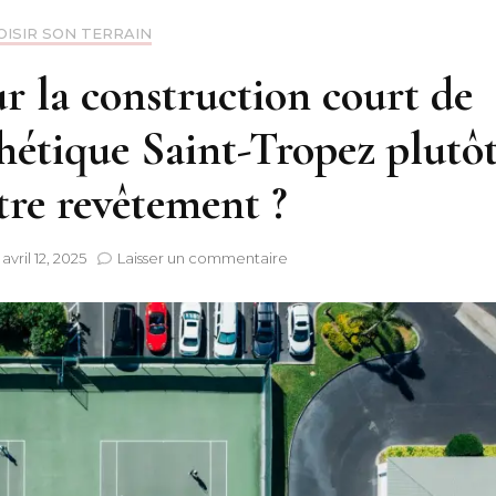
OISIR SON TERRAIN
r la construction court de
hétique Saint-Tropez plutô
tre revêtement ?
sur
e
avril 12, 2025
Laisser un commentaire
Pourquoi
opter
pour
la
construction
court
de
tennis
en
gazon