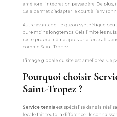
améliore l’intégration paysagère. De plus, il
Cela permet d’adapter le court à l’environ
Autre avantage : le gazon synthétique peut
dure moins longtemps. Cela limite les nuisa
reste propre même après une forte affluence
comme Saint-Tropez.
L’image globale du site est améliorée. Ce p
Pourquoi choisir Servi
Saint-Tropez ?
Service tennis
est spécialisé dans la réali
locale fait toute la différence. Ils connais