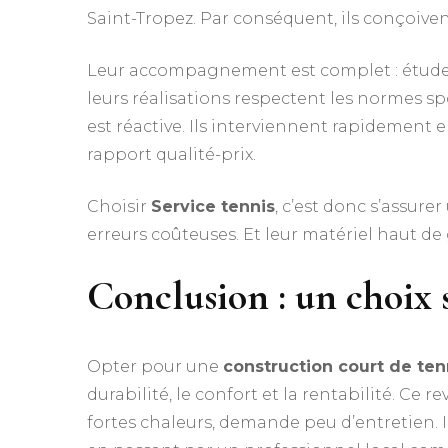
Saint-Tropez. Par conséquent, ils conçoiven
Leur accompagnement est complet : étude de
leurs réalisations respectent les normes sp
est réactive. Ils interviennent rapidement 
rapport qualité-prix.
Choisir
Service tennis
, c’est donc s’assurer
erreurs coûteuses. Et leur matériel haut d
Conclusion : un choix 
Opter pour une
construction court de te
durabilité, le confort et la rentabilité. Ce 
fortes chaleurs, demande peu d’entretien. Il 