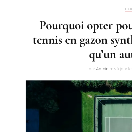
CH
Pourquoi opter pou
tennis en gazon synt
qu’un au
par
Admin
mis à jour l