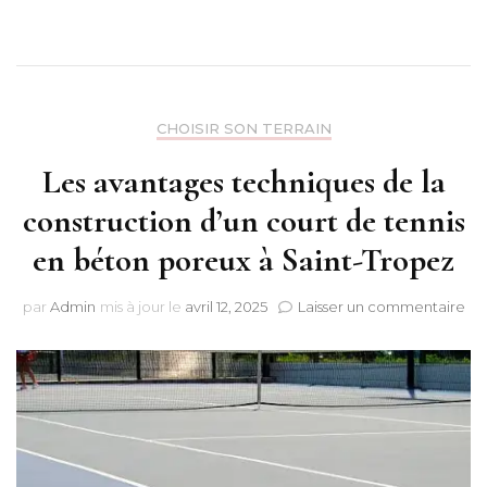
CHOISIR SON TERRAIN
Les avantages techniques de la
construction d’un court de tennis
en béton poreux à Saint-Tropez
sur
par
Admin
mis à jour le
avril 12, 2025
Laisser un commentaire
Les
av
te
de
la
con
d’u
cou