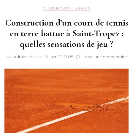
CHOISIR SON TERRAIN
Construction d’un court de tennis
en terre battue à Saint-Tropez :
quelles sensations de jeu ?
sur
par
Admin
mis à jour le
avril 12, 2025
Laisser un commentaire
Con
d’u
cou
de
ten
en
ter
ba
à
Sai
Tro
que