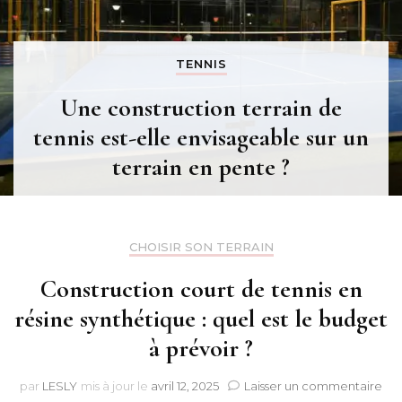
TENNIS
Une construction terrain de
tennis est-elle envisageable sur un
terrain en pente ?
CHOISIR SON TERRAIN
Construction court de tennis en
résine synthétique : quel est le budget
à prévoir ?
sur
par
LESLY
mis à jour le
avril 12, 2025
Laisser un commentaire