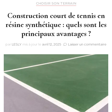
CHOISIR SON TERRAIN
Construction court de tennis en
résine synthétique : quels sont les
principaux avantages ?
sur
par
LESLY
mis à jour le
avril 12, 2025
Laisser un commentaire
Con
cou
de
ten
en
rés
syn
:
que
son
les
pri
ava