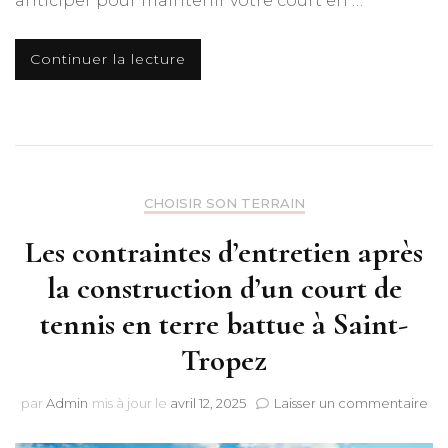
anticiper pour maintenir votre court en …
Continuer la lecture
CHOISIR SON TERRAIN
Les contraintes d’entretien après
la construction d’un court de
tennis en terre battue à Saint-
Tropez
sur
par
Admin
mis à jour le
avril 12, 2025
Laisser un commentaire
Les
con