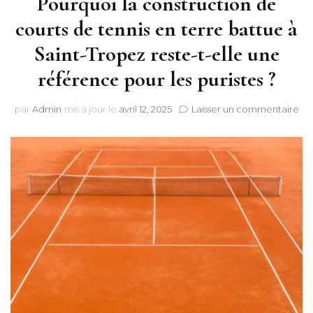
Pourquoi la construction de
courts de tennis en terre battue à
Saint-Tropez reste-t-elle une
référence pour les puristes ?
sur
par
Admin
mis à jour le
avril 12, 2025
Laisser un commentaire
Po
la
con
de
cou
de
ten
en
ter
ba
à
Sai
Tr
res