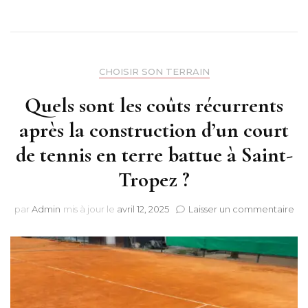
CHOISIR SON TERRAIN
Quels sont les coûts récurrents
après la construction d’un court
de tennis en terre battue à Saint-
Tropez ?
sur
par
Admin
mis à jour le
avril 12, 2025
Laisser un commentaire
Qu
son
les
coû
réc
ap
la