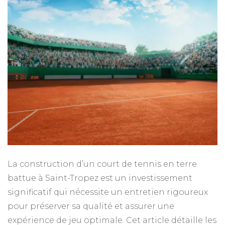
d’e
ap
la
con
d’u
cou
de
ten
en
ter
ba
à
Sai
Tr
La construction d’un court de tennis en terre
battue à Saint-Tropez est un investissement
significatif qui nécessite un entretien rigoureux
pour préserver sa qualité et assurer une
expérience de jeu optimale. Cet article détaille les