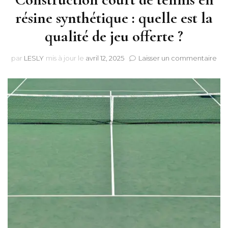
résine synthétique : quelle est la
qualité de jeu offerte ?
sur
par
LESLY
mis à jour le
avril 12, 2025
Laisser un commentaire
Con
cou
de
ten
en
rés
syn
:
que
est
la
qua
de
jeu
off
?